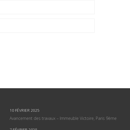
10 FÉVRIER 2025
Avancement des travaux – Immeuble Victoire, Paris 9ème
7 FÉVRIER 2025