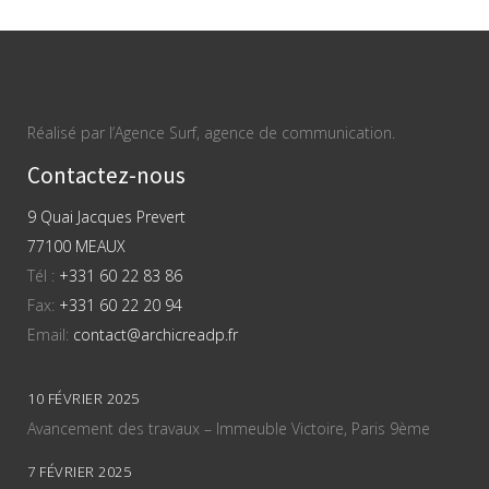
Réalisé par l’Agence Surf, agence de communication.
Contactez-nous
9 Quai Jacques Prevert
77100 MEAUX
Tél :
+331 60 22 83 86
Fax:
+331 60 22 20 94
Email:
contact@archicreadp.fr
10 FÉVRIER 2025
Avancement des travaux – Immeuble Victoire, Paris 9ème
7 FÉVRIER 2025