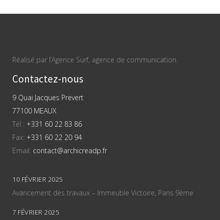
Réalisé par l’Agence Surf, agence de communication.
Contactez-nous
9 Quai Jacques Prevert
77100 MEAUX
Tél :
+331 60 22 83 86
Fax:
+331 60 22 20 94
Email:
contact@archicreadp.fr
10 FÉVRIER 2025
Avancement des travaux – Immeuble Victoire, Paris 9ème
7 FÉVRIER 2025