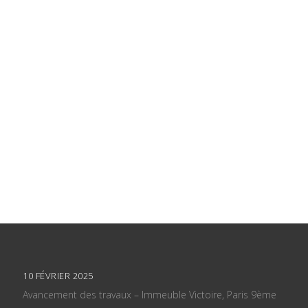
10 FÉVRIER 2025
Avancement des travaux – Immeuble Victoire, Paris 9ème