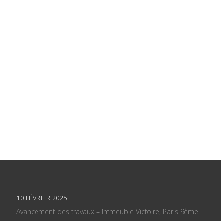
10 FÉVRIER 2025
Avancement des travaux – Immeuble Victoire, Paris 9ème