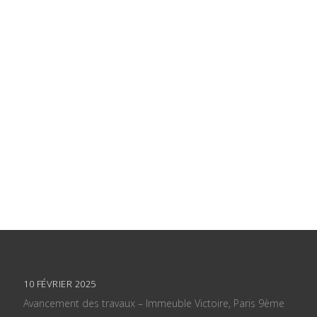
10 FÉVRIER 2025
Avancement des travaux – Immeuble Victoire, Paris 9ème