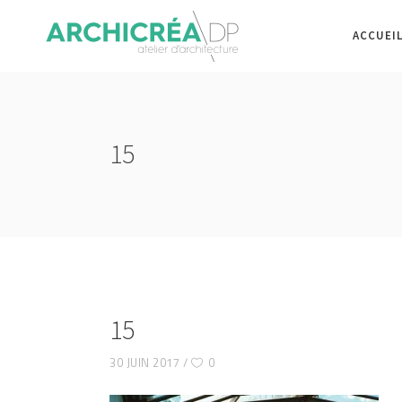
ACCUEI
15
15
30 JUIN 2017
0