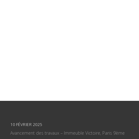
10 FÉVRIER 2025
Avancement des travaux – Immeuble Victoire, Paris 9ème