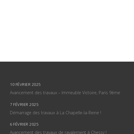
10 FÉVRIER 2025
Avancement des travaux – Immeuble Victoire, Paris 9ème
7 FÉVRIER 2025
Démarrage des travaux à La Chapelle-la-Reine !
6 FÉVRIER 2025
Avancement des travaux de ravalement à Chessy !