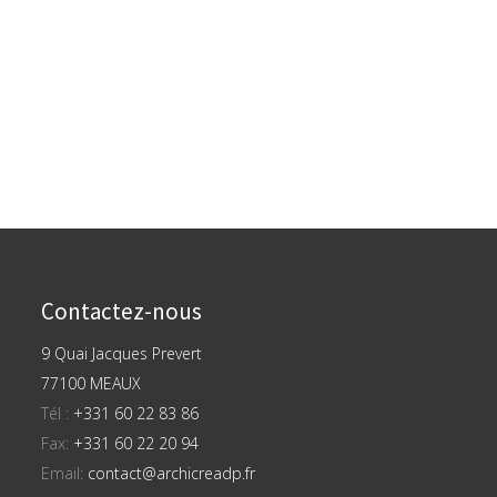
Contactez-nous
9 Quai Jacques Prevert
77100 MEAUX
Tél :
+331 60 22 83 86
Fax:
+331 60 22 20 94
Email:
contact@archicreadp.fr