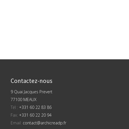
Contactez-nous
9 Quai Jacques Prevert
77100 MEAUX
Tél :
+331 60 22 83 86
Fax:
+331 60 22 20 94
Email:
contact@archicreadp.fr