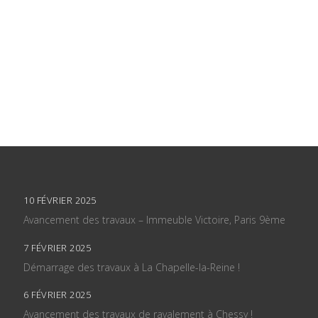
10 FÉVRIER 2025
Avancement des travaux – Immeuble Victoire, Paris 9ème
7 FÉVRIER 2025
Démarrage des travaux à La Chapelle-la-Reine !
6 FÉVRIER 2025
Avancement des travaux de ravalement à Chessy !