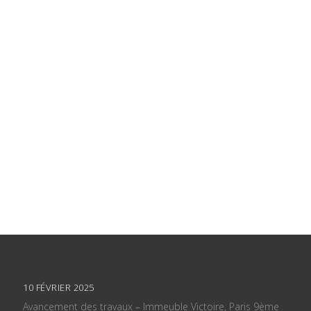
10 FÉVRIER 2025
Avancement des travaux – Immeuble Victoire, Paris 9ème