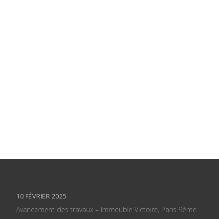
10 FÉVRIER 2025
Avancement des travaux – Immeuble Victoire, Paris 9ème