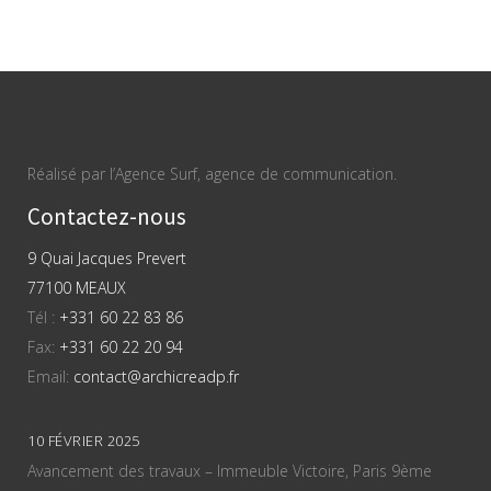
Réalisé par l’Agence Surf, agence de communication.
Contactez-nous
9 Quai Jacques Prevert
77100 MEAUX
Tél :
+331 60 22 83 86
Fax:
+331 60 22 20 94
Email:
contact@archicreadp.fr
10 FÉVRIER 2025
Avancement des travaux – Immeuble Victoire, Paris 9ème