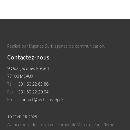
Réalisé par l’Agence Surf, agence de communication.
Contactez-nous
9 Quai Jacques Prevert
77100 MEAUX
Tél :
+331 60 22 83 86
Fax:
+331 60 22 20 94
Email:
contact@archicreadp.fr
10 FÉVRIER 2025
Avancement des travaux – Immeuble Victoire, Paris 9ème